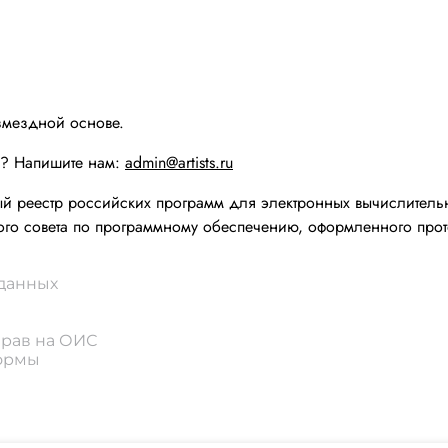
змездной основе.
ы? Напишите нам:
admin@artists.ru
реестр российских программ для электронных вычислительн
го совета по программному обеспечению, оформленного прот
 данных
прав на ОИС
формы