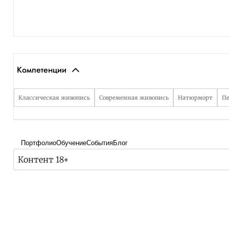
Компетенции
Классическая живопись
Современная живопись
Натюрморт
П
Портфолио
Обучение
События
Блог
Контент 18+