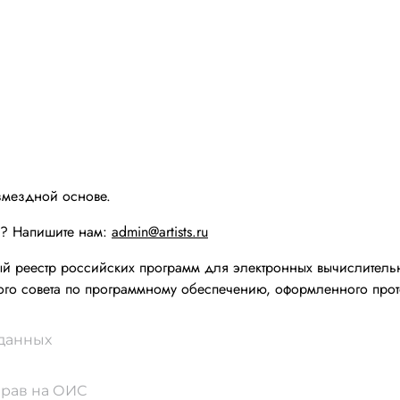
змездной основе.
ы? Напишите нам:
admin@artists.ru
реестр российских программ для электронных вычислительн
го совета по программному обеспечению, оформленного прот
 данных
прав на ОИС