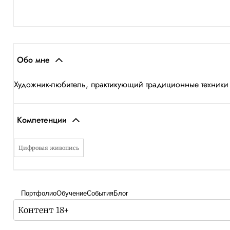
Обо мне
Художник-любитель, практикующий традиционные техники
Компетенции
Цифровая живопись
Портфолио
Обучение
События
Блог
Контент 18+