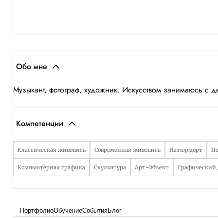
Обо мне
Музыкант, фотограф, художник. Искусством занимаюсь с де
Компетенции
Классическая живопись
Современная живопись
Натюрморт
П
Компьютерная графика
Скульптура
Арт-Объект
Графический
Портфолио
Обучение
События
Блог