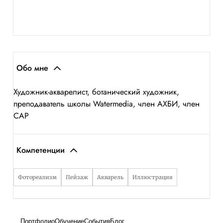
Обо мне
Художник-акварелист, ботанический художник,
преподаватель школы Watermedia, член АХБИ, член
САР
Компетенции
Фотореализм
Пейзаж
Акварель
Иллюстрация
Портфолио
Обучение
События
Блог