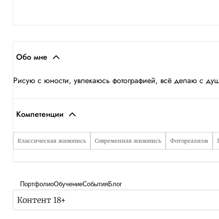
Обо мне
Рисую с юности, увлекаюсь фотографией, всё делаю с ду
Компетенции
Классическая живопись
Современная живопись
Фотореализм
Портфолио
Обучение
События
Блог
Контент 18+