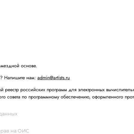
змездной основе.
ы? Напишите нам:
admin@artists.ru
реестр российских программ для электронных вычислительн
го совета по программному обеспечению, оформленного прот
 данных
прав на ОИС