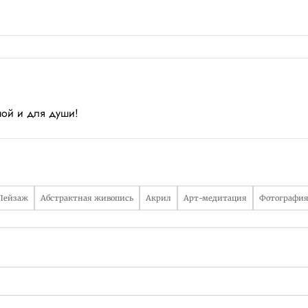
шой и для души!
Пейзаж
Абстрактная живопись
Акрил
Арт-медитация
Фотографи