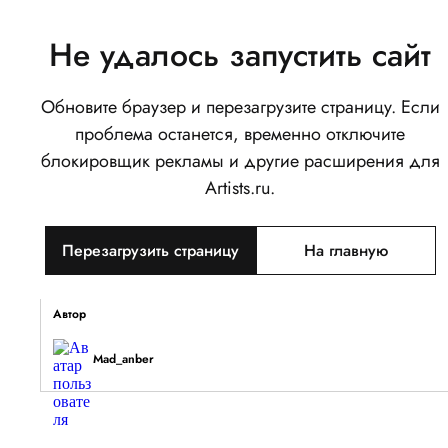
Не удалось запустить сайт
Обновите браузер и перезагрузите страницу. Если
3
проблема останется, временно отключите
0
блокировщик рекламы и другие расширения для
Написать
Поделиться
Artists.ru.
Тип объекта
Перезагрузить страницу
На главную
Изображение
Описание
Автор
Mad_anber