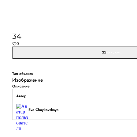
Не удалось запустить
Обновите браузер и перезагрузите страницу. 
34
останется, временно отключите блокировщик ре
0
расширения для Artists.ru.
Написать
Перезагрузить страницу
На главн
Тип объекта
Изображение
Описание
Автор
Eva Chaykovskaya