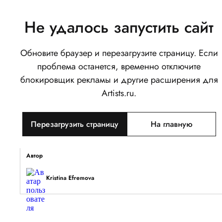
Не удалось запустить сайт
Обновите браузер и перезагрузите страницу. Если
Арт плакат Neo
проблема останется, временно отключите
0
блокировщик рекламы и другие расширения для
Написать
Поделиться
Artists.ru.
Тип объекта
Перезагрузить страницу
На главную
Изображение
Описание
Автор
Kristina Efremova