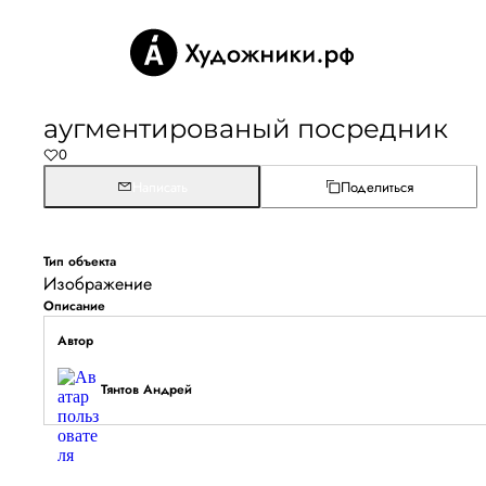
аугментированый посредник
0
Написать
Поделиться
Тип объекта
Изображение
Описание
Автор
Тянтов Андрей