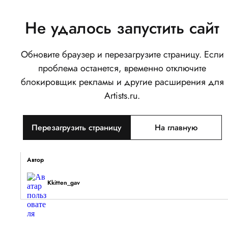
Не удалось запустить сайт
Обновите браузер и перезагрузите страницу. Если
Balmain
проблема останется, временно отключите
0
блокировщик рекламы и другие расширения для
Написать
Поделиться
Artists.ru.
Тип объекта
Перезагрузить страницу
На главную
Изображение
Описание
Автор
Kkitten_gav