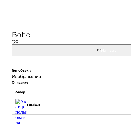
Не удалось запустить
Обновите браузер и перезагрузите страницу. 
Boho
останется, временно отключите блокировщик ре
0
расширения для Artists.ru.
Написать
Перезагрузить страницу
На главн
Тип объекта
Изображение
Описание
Автор
OKaliart