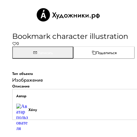
Bookmark character illustration
0
Написать
Поделиться
Тип объекта
Изображение
Описание
Автор
Xény