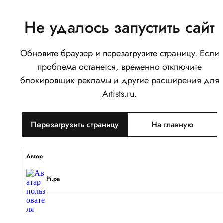
Не удалось запустить сайт
Обновите браузер и перезагрузите страницу. Если
boy
проблема останется, временно отключите
0
блокировщик рекламы и другие расширения для
Написать
Поделиться
Artists.ru.
Тип объекта
Перезагрузить страницу
На главную
Изображение
Описание
Автор
Pi.pa