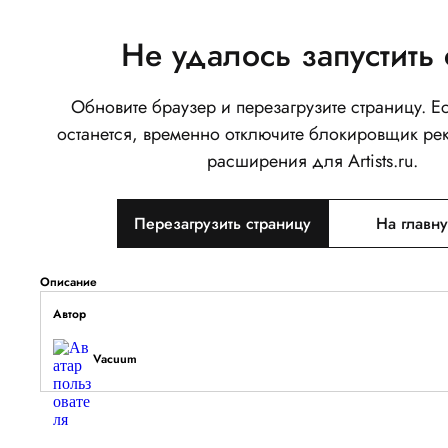
Не удалось запустить 
Обновите браузер и перезагрузите страницу. 
Ч̵̣̋̄͒́е̸̨̠̰͉̯̘͎̗̥̎͐̉р̶̰͖̋̀́̂д̷̫͙͈̿̈́͑͠͠͠ͅа̸̭͖̹̯͚̭͍͌̅̒̑̽͋͒͋̈́̋ͅк̶̮̠͉̒̆̃́
останется, временно отключите блокировщик ре
0
расширения для Artists.ru.
Написать
Перезагрузить страницу
На главн
Тип объекта
Изображение
Описание
Автор
Vacuum