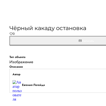
Чёрный какаду остановка
0
Написать
Тип объекта
Изображение
Описание
Автор
Евгения Легейда