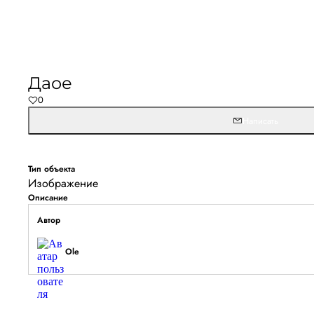
Не удалось запустить
Обновите браузер и перезагрузите страницу. 
Даое
останется, временно отключите блокировщик ре
0
расширения для Artists.ru.
Написать
Перезагрузить страницу
На главн
Тип объекта
Изображение
Описание
Автор
Ole