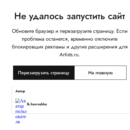
Не удалось запустить сайт
Обновите браузер и перезагрузите страницу. Если
Детская иллюстрация В сказку
проблема останется, временно отключите
0
блокировщик рекламы и другие расширения для
Написать
Поделиться
Artists.ru.
Тип объекта
Перезагрузить страницу
На главную
Изображение
Описание
Автор
lk.havroshka