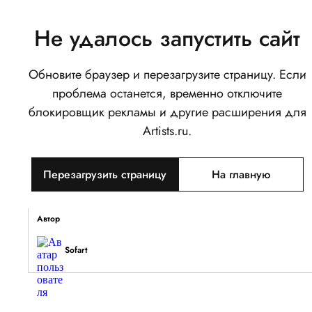
Не удалось запустить сайт
Обновите браузер и перезагрузите страницу. Если
Девочка с мандаринами
проблема останется, временно отключите
0
блокировщик рекламы и другие расширения для
Написать
Поделиться
Artists.ru.
Тип объекта
Перезагрузить страницу
На главную
Изображение
Описание
Автор
Sofart