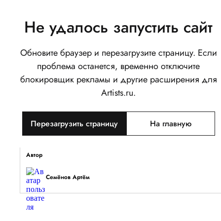
Не удалось запустить сайт
Обновите браузер и перезагрузите страницу. Если
Девочка за чтением
проблема останется, временно отключите
0
блокировщик рекламы и другие расширения для
Написать
Поделиться
Artists.ru.
Тип объекта
Перезагрузить страницу
На главную
Изображение
Описание
Автор
Семёнов Артём