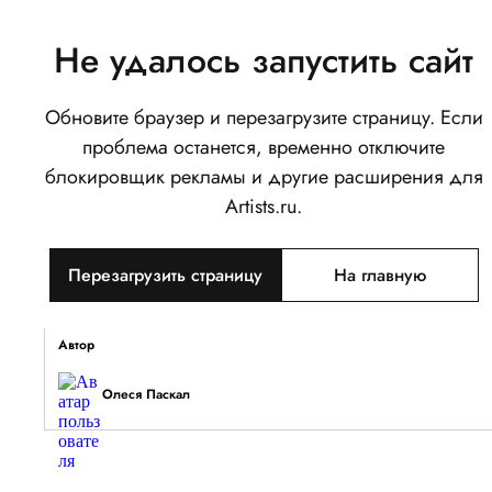
Не удалось запустить сайт
Обновите браузер и перезагрузите страницу. Если
Девушка в саду
проблема останется, временно отключите
0
блокировщик рекламы и другие расширения для
Написать
Поделиться
Artists.ru.
Тип объекта
Перезагрузить страницу
На главную
Изображение
Описание
Автор
Олеся Паскал