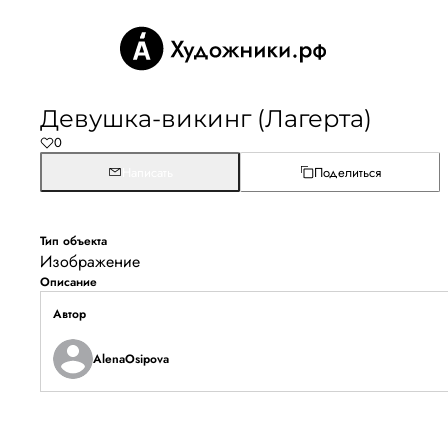
Девушка-викинг (Лагерта)
0
Написать
Поделиться
Тип объекта
Изображение
Описание
Автор
AlenaOsipova