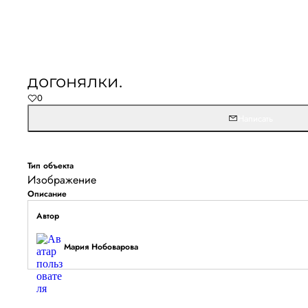
Не удалось запустить
Обновите браузер и перезагрузите страницу. 
догонялки.
останется, временно отключите блокировщик ре
0
расширения для Artists.ru.
Написать
Перезагрузить страницу
На главн
Тип объекта
Изображение
Описание
Автор
Мария Нобоварова