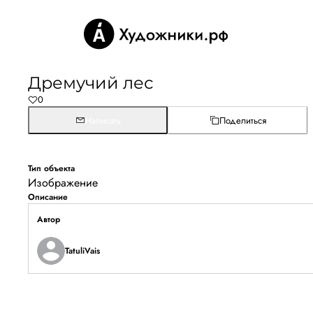
Дремучий лес
0
Написать
Поделиться
Тип объекта
Изображение
Описание
Автор
TatuliVais