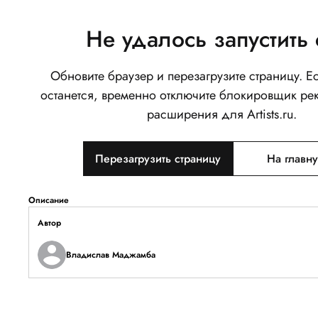
Не удалось запустить 
Обновите браузер и перезагрузите страницу. 
Дверь
останется, временно отключите блокировщик ре
0
расширения для Artists.ru.
Написать
Перезагрузить страницу
На главн
Тип объекта
Изображение
Описание
Автор
Владислав Маджамба