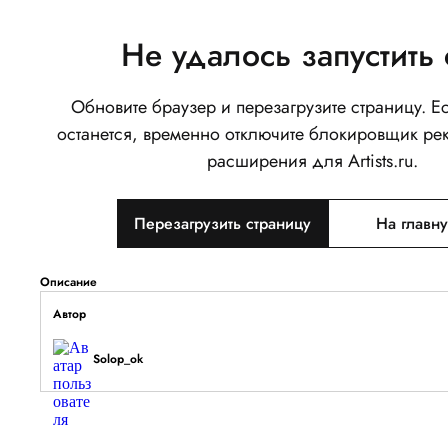
Не удалось запустить 
Обновите браузер и перезагрузите страницу. 
Фемида
останется, временно отключите блокировщик ре
0
расширения для Artists.ru.
Написать
Перезагрузить страницу
На главн
Тип объекта
Изображение
Описание
Автор
Solop_ok