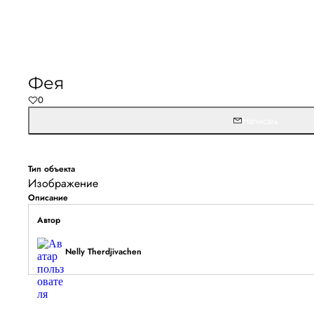
Не удалось запустить
Обновите браузер и перезагрузите страницу. 
Фея
останется, временно отключите блокировщик ре
0
расширения для Artists.ru.
Написать
Перезагрузить страницу
На главн
Тип объекта
Изображение
Описание
Автор
Nelly Therdjivachen