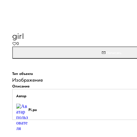
Не удалось запустить
Обновите браузер и перезагрузите страницу. 
girl
останется, временно отключите блокировщик ре
0
расширения для Artists.ru.
Написать
Перезагрузить страницу
На главн
Тип объекта
Изображение
Описание
Автор
Pi.pa