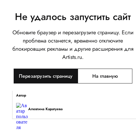
Не удалось запустить сайт
Обновите браузер и перезагрузите страницу. Если
Гномик
проблема останется, временно отключите
0
блокировщик рекламы и другие расширения для
Написать
Поделиться
Artists.ru.
Тип объекта
Перезагрузить страницу
На главную
Изображение
Описание
Автор
Алевтина Каратуева