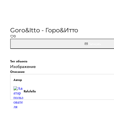
Не удалось запустить
Обновите браузер и перезагрузите страницу. 
Goro&Itto - Горо&Итто
останется, временно отключите блокировщик ре
0
расширения для Artists.ru.
Написать
Перезагрузить страницу
На главн
Тип объекта
Изображение
Описание
Автор
Rafufello