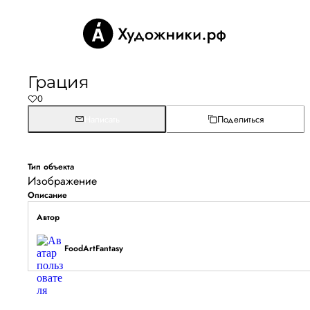
Грация
0
Написать
Поделиться
Тип объекта
Изображение
Описание
Автор
FoodArtFantasy