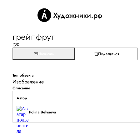
грейпфрут
0
Написать
Поделиться
Тип объекта
Изображение
Описание
Автор
Polina Belyaeva