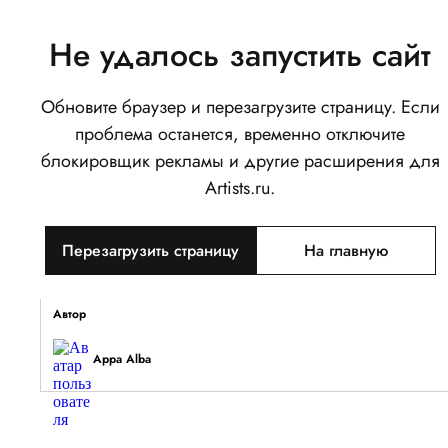
Не удалось запустить сайт
Обновите браузер и перезагрузите страницу. Если
Happy Birthday
проблема останется, временно отключите
0
блокировщик рекламы и другие расширения для
Написать
Поделиться
Artists.ru.
Тип объекта
Перезагрузить страницу
На главную
Изображение
Описание
Автор
Appa Alba