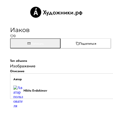
Иаков
0
Написать
Поделиться
Тип объекта
Изображение
Описание
Автор
Nikita Evdokimov