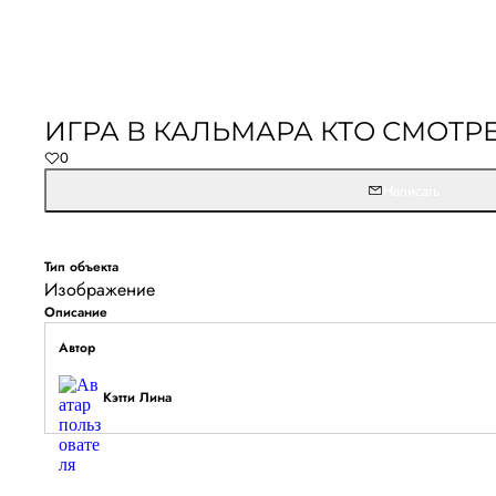
Не удалось запустить
Обновите браузер и перезагрузите страницу. 
ИГРА В КАЛЬМАРА КТО СМОТР
останется, временно отключите блокировщик ре
0
расширения для Artists.ru.
Написать
Перезагрузить страницу
На главн
Тип объекта
Изображение
Описание
Автор
Кэтти Лина