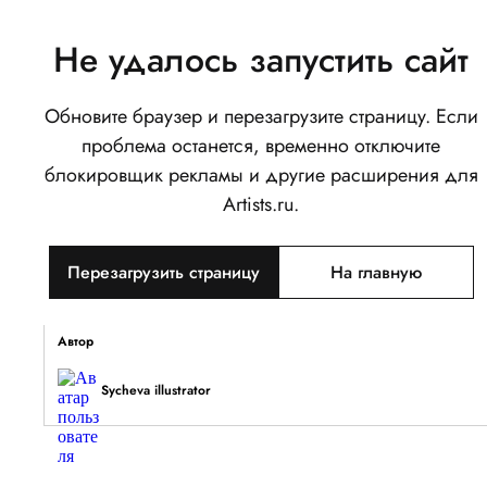
Не удалось запустить сайт
Обновите браузер и перезагрузите страницу. Если
Интерьер
проблема останется, временно отключите
0
блокировщик рекламы и другие расширения для
Написать
Поделиться
Artists.ru.
Тип объекта
Перезагрузить страницу
На главную
Изображение
Описание
Автор
Sycheva illustrator