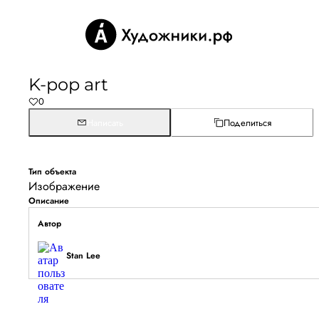
K-pop art
0
Написать
Поделиться
Тип объекта
Изображение
Описание
Автор
Stan Lee