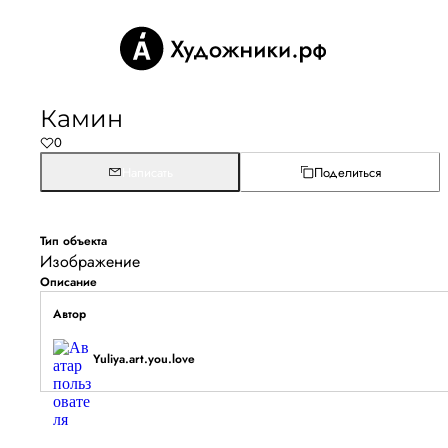
Камин
0
Написать
Поделиться
Тип объекта
Изображение
Описание
Автор
Yuliya.art.you.love