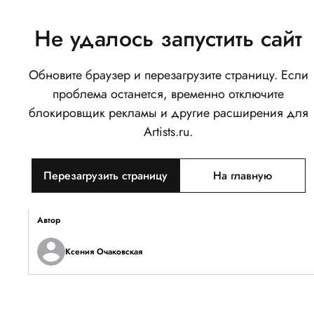
Не удалось запустить сайт
Обновите браузер и перезагрузите страницу. Если
Карта квеста
проблема останется, временно отключите
0
блокировщик рекламы и другие расширения для
Написать
Поделиться
Artists.ru.
Тип объекта
Перезагрузить страницу
На главную
Изображение
Описание
Автор
Ксения Очаковская