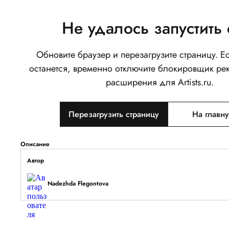
Не удалось запустить 
Обновите браузер и перезагрузите страницу. 
Королева ведьм
останется, временно отключите блокировщик ре
0
расширения для Artists.ru.
Написать
Перезагрузить страницу
На главн
Тип объекта
Изображение
Описание
Автор
Nadezhda Flegontova