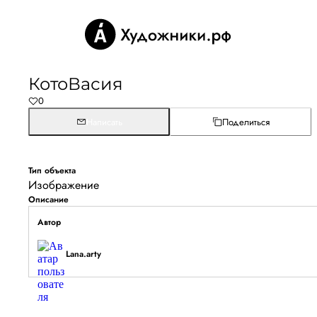
КотоВасия
0
Написать
Поделиться
Тип объекта
Изображение
Описание
Автор
Lana.arty