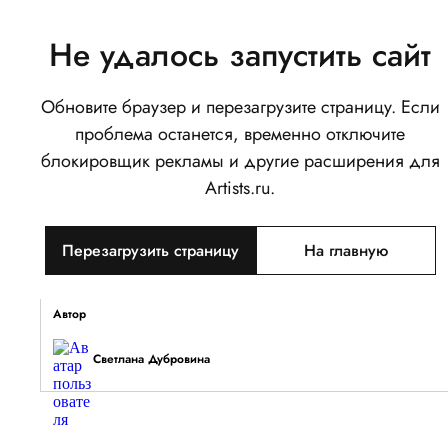
Не удалось запустить сайт
Обновите браузер и перезагрузите страницу. Если
Летнее тепло
проблема останется, временно отключите
0
блокировщик рекламы и другие расширения для
Написать
Поделиться
Artists.ru.
Тип объекта
Перезагрузить страницу
На главную
Изображение
Описание
Автор
Светлана Дубровина