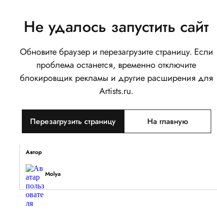
Не удалось запустить сайт
Обновите браузер и перезагрузите страницу. Если
Летооооо
проблема останется, временно отключите
0
блокировщик рекламы и другие расширения для
Написать
Поделиться
Artists.ru.
Тип объекта
Перезагрузить страницу
На главную
Изображение
Описание
Автор
Molya