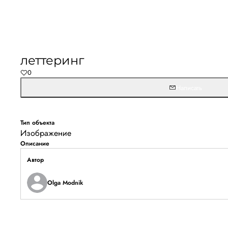
Не удалось запустить
Обновите браузер и перезагрузите страницу. 
леттеринг
останется, временно отключите блокировщик ре
0
расширения для Artists.ru.
Написать
Перезагрузить страницу
На главн
Тип объекта
Изображение
Описание
Автор
Olga Modnik