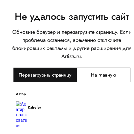
Не удалось запустить сайт
Обновите браузер и перезагрузите страницу. Если
Лиловобород
проблема останется, временно отключите
0
блокировщик рекламы и другие расширения для
Написать
Поделиться
Artists.ru.
Тип объекта
Перезагрузить страницу
На главную
Изображение
Описание
Автор
Kalsefer