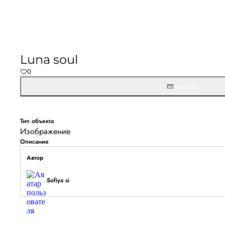
Не удалось запустить
Обновите браузер и перезагрузите страницу. 
Luna soul
останется, временно отключите блокировщик ре
0
расширения для Artists.ru.
Написать
Перезагрузить страницу
На главн
Тип объекта
Изображение
Описание
Автор
Sofiya si