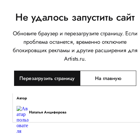
Не удалось запустить сайт
Обновите браузер и перезагрузите страницу. Если
Любовь
проблема останется, временно отключите
0
блокировщик рекламы и другие расширения для
Написать
Поделиться
Artists.ru.
Тип объекта
Перезагрузить страницу
На главную
Изображение
Описание
Автор
Наталья Анциферова