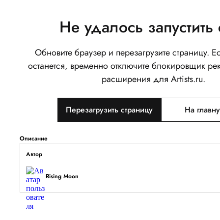
Не удалось запустить 
Обновите браузер и перезагрузите страницу. 
Малыш
останется, временно отключите блокировщик ре
0
расширения для Artists.ru.
Написать
Перезагрузить страницу
На главн
Тип объекта
Изображение
Описание
Автор
Rising Moon