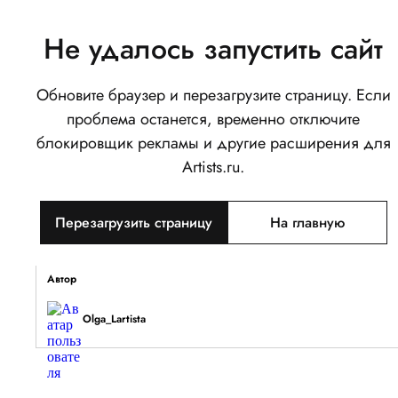
Не удалось запустить сайт
Обновите браузер и перезагрузите страницу. Если
Малютка Анни
проблема останется, временно отключите
0
блокировщик рекламы и другие расширения для
Написать
Поделиться
Artists.ru.
Тип объекта
Перезагрузить страницу
На главную
Изображение
Описание
Автор
Olga_Lartista