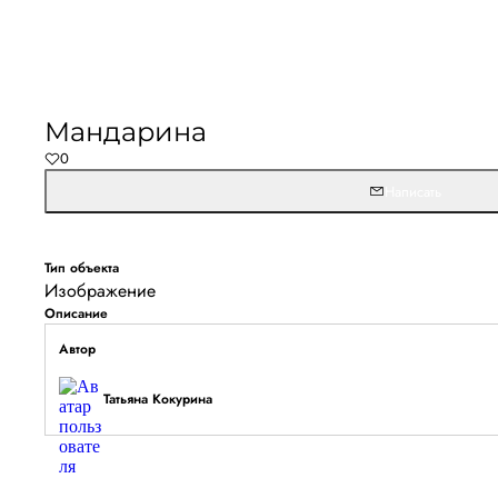
Не удалось запустить
Обновите браузер и перезагрузите страницу. 
Мандарина
останется, временно отключите блокировщик ре
0
расширения для Artists.ru.
Написать
Перезагрузить страницу
На главн
Тип объекта
Изображение
Описание
Автор
Татьяна Кокурина