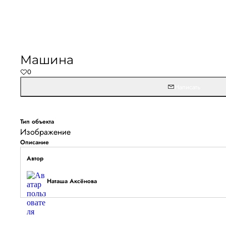
Не удалось запустить
Обновите браузер и перезагрузите страницу. 
Машина
останется, временно отключите блокировщик ре
0
расширения для Artists.ru.
Написать
Перезагрузить страницу
На главн
Тип объекта
Изображение
Описание
Автор
Наташа Аксёнова